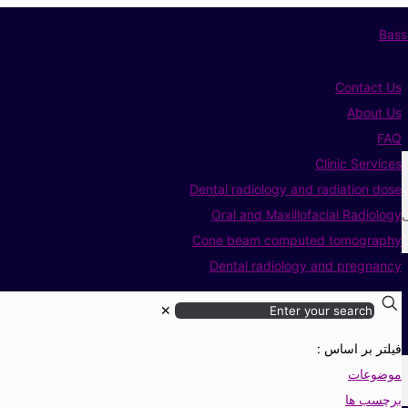
Contact Us
About Us
FAQ
Clinic Services
Dental radiology and radiation dose
ی
Oral and Maxillofacial Radiology
Cone beam computed tomography
Dental radiology and pregnancy
✕
فیلتر بر اساس :
موضوعات
برچسب ها