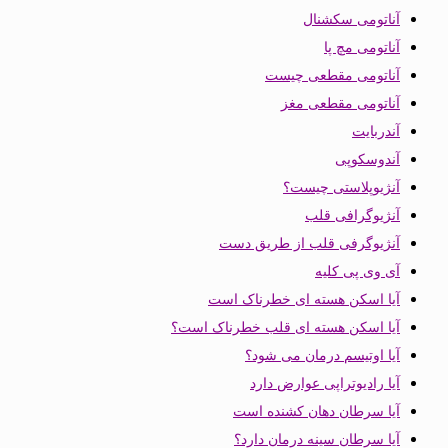
آناتومی سکشنال
آناتومی مچ پا
آناتومی مقطعی چیست
آناتومی مقطعی مغز
آندربایت
آندوسکوپی
آنژیوپلاستی چیست؟
آنژیوگرافی قلب
آنژیوگرفی قلب از طریق دست
آی وی پی کلیه
آیا اسکن هسته ای خطرناک است
آیا اسکن هسته ای قلب خطرناک است؟
آیا اوتیسم درمان می شود؟
آیا رادیوتراپی عوارض دارد
آیا سرطان دهان کشنده است
آیا سرطان سینه درمان دارد؟