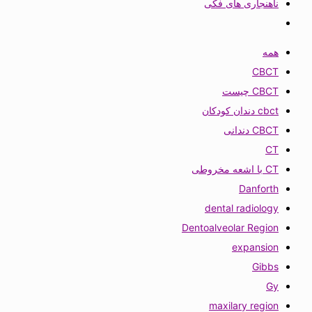
ناهنجاری های فکی
همه
CBCT
CBCT چیست
cbct دندان کودکان
CBCT دندانی
CT
CT با اشعه مخروطی
Danforth
dental radiology
Dentoalveolar Region
expansion
Gibbs
Gy
maxilary region