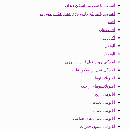
آشنایی با سی تی اسکن دندان
آشنایی با مراکز رادیولوژی دهان فک و صورت
آفت
آفت دهان
آکلوزال
آلوئول
آلوئولار
آمادگی روده قبل از رادیولوژی
آمادگی قبل از اسکن قلب
آملوبلاستوما
آملوبلاستومای راجعه
آناتومی آرنج
آناتومی دست
آناتومی دندان
آناتومی دندان های قدامی
آناتومی ستون فقرات