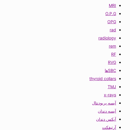
MRI
O.P.G
OPG
rad
radiology
rem
RF
RVG
SBCها
thyroid collars
TMJ
x-rays
آبسه پریودنتال
آبسه دندان
آپکس دندان
آرتیفکت