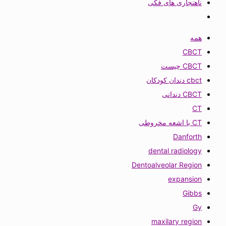
ناهنجاری های فکی
همه
CBCT
CBCT چیست
cbct دندان کودکان
CBCT دندانی
CT
CT با اشعه مخروطی
Danforth
dental radiology
Dentoalveolar Region
expansion
Gibbs
Gy
maxilary region