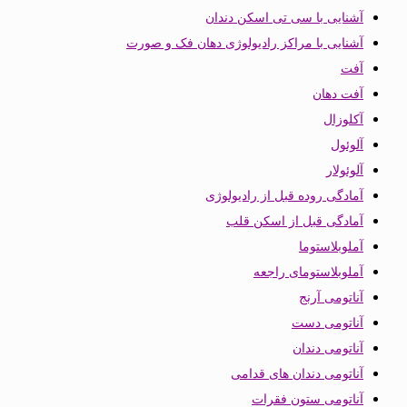
آشنایی با سی تی اسکن دندان
آشنایی با مراکز رادیولوژی دهان فک و صورت
آفت
آفت دهان
آکلوزال
آلوئول
آلوئولار
آمادگی روده قبل از رادیولوژی
آمادگی قبل از اسکن قلب
آملوبلاستوما
آملوبلاستومای راجعه
آناتومی آرنج
آناتومی دست
آناتومی دندان
آناتومی دندان های قدامی
آناتومی ستون فقرات