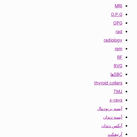
MRI
O.P.G
OPG
rad
radiology
rem
RF
RVG
SBCها
thyroid collars
TMJ
x-rays
آبسه پریودنتال
آبسه دندان
آپکس دندان
آرتیفکت