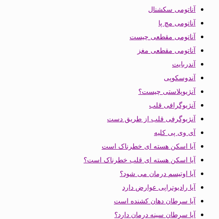
آناتومی سکشنال
آناتومی مچ پا
آناتومی مقطعی چیست
آناتومی مقطعی مغز
آندربایت
آندوسکوپی
آنژیوپلاستی چیست؟
آنژیوگرافی قلب
آنژیوگرفی قلب از طریق دست
آی وی پی کلیه
آیا اسکن هسته ای خطرناک است
آیا اسکن هسته ای قلب خطرناک است؟
آیا اوتیسم درمان می شود؟
آیا رادیوتراپی عوارض دارد
آیا سرطان دهان کشنده است
آیا سرطان سینه درمان دارد؟