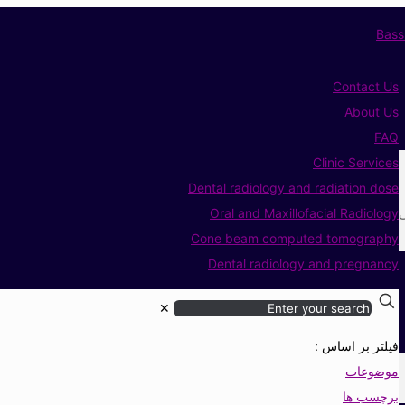
Contact Us
About Us
FAQ
Clinic Services
Dental radiology and radiation dose
ی
Oral and Maxillofacial Radiology
Cone beam computed tomography
Dental radiology and pregnancy
✕
فیلتر بر اساس :
موضوعات
برچسب ها