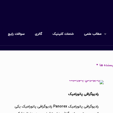
مطالب علمی
خدمات کلینیک
گالری
سوالات رایج
سنده ها
رادیوگرافی پانورامیک
رادیوگرافی پانورامیک Panorex رادیوگرافی پانورامیک یکی