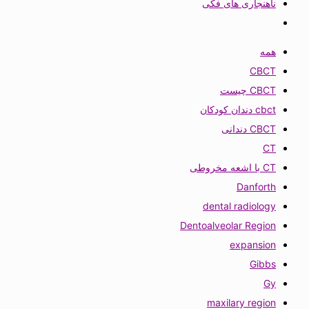
ناهنجاری های فکی
همه
CBCT
CBCT چیست
cbct دندان کودکان
CBCT دندانی
CT
CT با اشعه مخروطی
Danforth
dental radiology
Dentoalveolar Region
expansion
Gibbs
Gy
maxilary region