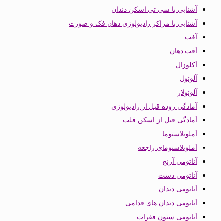
آشنایی با سی تی اسکن دندان
آشنایی با مراکز رادیولوژی دهان فک و صورت
آفت
آفت دهان
آکلوزال
آلوئول
آلوئولار
آمادگی روده قبل از رادیولوژی
آمادگی قبل از اسکن قلب
آملوبلاستوما
آملوبلاستومای راجعه
آناتومی آرنج
آناتومی دست
آناتومی دندان
آناتومی دندان های قدامی
آناتومی ستون فقرات