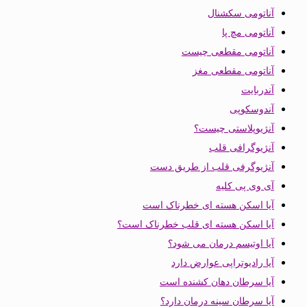
آناتومی سکشنال
آناتومی مچ پا
آناتومی مقطعی چیست
آناتومی مقطعی مغز
آندربایت
آندوسکوپی
آنژیوپلاستی چیست؟
آنژیوگرافی قلب
آنژیوگرفی قلب از طریق دست
آی وی پی کلیه
آیا اسکن هسته ای خطرناک است
آیا اسکن هسته ای قلب خطرناک است؟
آیا اوتیسم درمان می شود؟
آیا رادیوتراپی عوارض دارد
آیا سرطان دهان کشنده است
آیا سرطان سینه درمان دارد؟