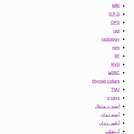
MRI
O.P.G
OPG
rad
radiology
rem
RF
RVG
SBCها
thyroid collars
TMJ
x-rays
آبسه پریودنتال
آبسه دندان
آپکس دندان
آرتیفکت