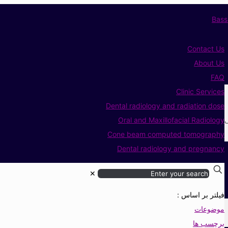
Contact Us
About Us
FAQ
Clinic Services
Dental radiology and radiation dose
ی
Oral and Maxillofacial Radiology
Cone beam computed tomography
Dental radiology and pregnancy
✕
فیلتر بر اساس :
موضوعات
برچسب ها