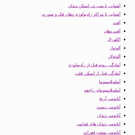
آشنایی با سی تی اسکن دندان
آشنایی با مراکز رادیولوژی دهان فک و صورت
آفت
آفت دهان
آکلوزال
آلوئول
آلوئولار
آمادگی روده قبل از رادیولوژی
آمادگی قبل از اسکن قلب
آملوبلاستوما
آملوبلاستومای راجعه
آناتومی آرنج
آناتومی دست
آناتومی دندان
آناتومی دندان های قدامی
آناتومی ستون فقرات