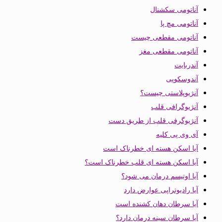
آناتومی سکشنال
آناتومی مچ پا
آناتومی مقطعی چیست
آناتومی مقطعی مغز
آندربایت
آندوسکوپی
آنژیوپلاستی چیست؟
آنژیوگرافی قلب
آنژیوگرفی قلب از طریق دست
آی وی پی کلیه
آیا اسکن هسته ای خطرناک است
آیا اسکن هسته ای قلب خطرناک است؟
آیا اوتیسم درمان می شود؟
آیا رادیوتراپی عوارض دارد
آیا سرطان دهان کشنده است
آیا سرطان سینه درمان دارد؟