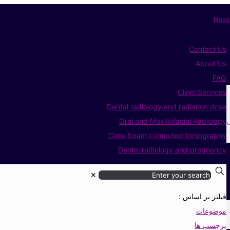
Contact Us
About Us
FAQ
Clinic Services
Dental radiology and radiation dose
ی
Oral and Maxillofacial Radiology
Cone beam computed tomography
Dental radiology and pregnancy
✕
فیلتر بر اساس :
موضوعات
برچسب ها