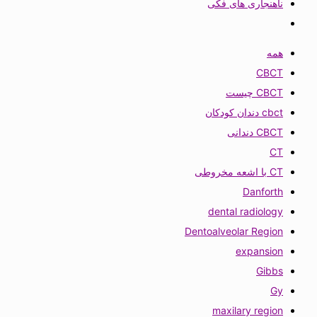
ناهنجاری های فکی
همه
CBCT
CBCT چیست
cbct دندان کودکان
CBCT دندانی
CT
CT با اشعه مخروطی
Danforth
dental radiology
Dentoalveolar Region
expansion
Gibbs
Gy
maxilary region