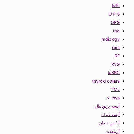
MRI
O.P.G
OPG
rad
radiology
rem
RF
RVG
SBCها
thyroid collars
TMJ
x-rays
آبسه پریودنتال
آبسه دندان
آپکس دندان
آرتیفکت