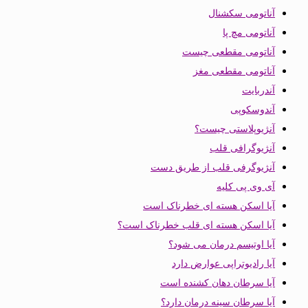
آناتومی سکشنال
آناتومی مچ پا
آناتومی مقطعی چیست
آناتومی مقطعی مغز
آندربایت
آندوسکوپی
آنژیوپلاستی چیست؟
آنژیوگرافی قلب
آنژیوگرفی قلب از طریق دست
آی وی پی کلیه
آیا اسکن هسته ای خطرناک است
آیا اسکن هسته ای قلب خطرناک است؟
آیا اوتیسم درمان می شود؟
آیا رادیوتراپی عوارض دارد
آیا سرطان دهان کشنده است
آیا سرطان سینه درمان دارد؟