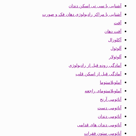
آشنایی با سی تی اسکن دندان
آشنایی با مراکز رادیولوژی دهان فک و صورت
آفت
آفت دهان
آکلوزال
آلوئول
آلوئولار
آمادگی روده قبل از رادیولوژی
آمادگی قبل از اسکن قلب
آملوبلاستوما
آملوبلاستومای راجعه
آناتومی آرنج
آناتومی دست
آناتومی دندان
آناتومی دندان های قدامی
آناتومی ستون فقرات