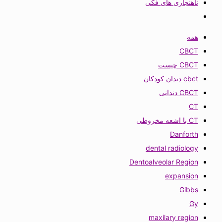
ناهنجاری های فکی
همه
CBCT
CBCT چیست
cbct دندان کودکان
CBCT دندانی
CT
CT با اشعه مخروطی
Danforth
dental radiology
Dentoalveolar Region
expansion
Gibbs
Gy
maxilary region