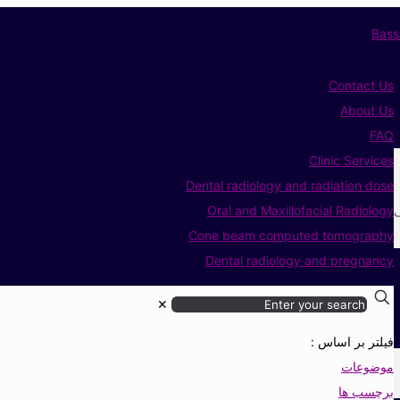
Contact Us
About Us
FAQ
Clinic Services
Dental radiology and radiation dose
ی
Oral and Maxillofacial Radiology
Cone beam computed tomography
Dental radiology and pregnancy
✕
فیلتر بر اساس :
موضوعات
برچسب ها