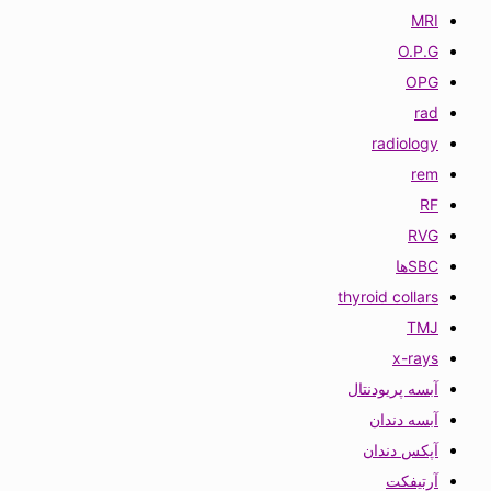
MRI
O.P.G
OPG
rad
radiology
rem
RF
RVG
SBCها
thyroid collars
TMJ
x-rays
آبسه پریودنتال
آبسه دندان
آپکس دندان
آرتیفکت