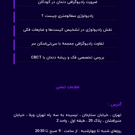
ضرورت رادیوگرافی دندان در کودکان
رادیولوژی سفالومتری چیست ؟
نقش رادیولوژی در تشخیص کیست‌ها و ضایعات فکی
تفاوت رادیوگرافی جمجمه با سی‌تی‌اسکن سر
بررسی تخصصی فک و ریشه دندان با CBCT
اطلاعات تماس
آدرس :
تهران ، خیابان ستارخان ، نرسیده به سه راه تهران ویلا ، خیابان
عنبرافشان ، پلاک 20 ، طبقه اول ، واحد 2
روزهای شنبه تا چهارشنبه : از ساعت : 9 صبح تا 20:30