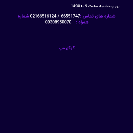
روز پنجشنبه ساعت 9 تا 14:30
شماره های تماس :
66551747 / 02166516124
شماره
همراه :
09308950070
گوگل مپ