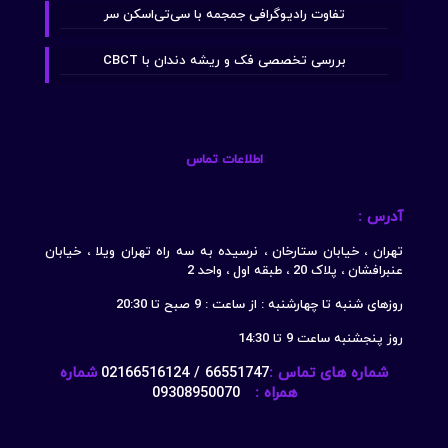
تفاوت رادیوگرافی جمجمه با سی‌تی‌اسکن سر
بررسی تخصصی فک و ریشه دندان با CBCT
اطلاعات تماس
آدرس :
تهران ، خیابان ستارخان ، نرسیده به سه راه تهران ویلا ، خیابان
عنبرافشان ، پلاک 20 ، طبقه اول ، واحد 2
روزهای شنبه تا چهارشنبه : از ساعت : 9 صبح تا 20:30
روز پنجشنبه ساعت 9 تا 14:30
شماره های تماس :
66551747 / 02166516124
شماره
همراه :
09308950070