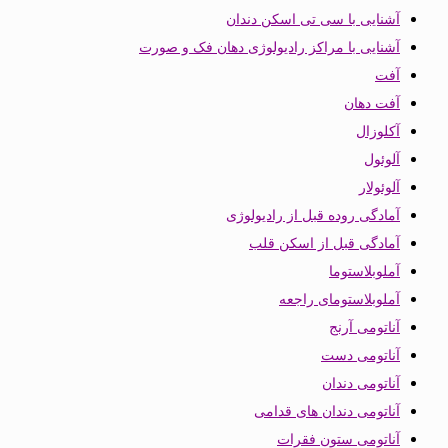
آشنایی با سی تی اسکن دندان
آشنایی با مراکز رادیولوژی دهان فک و صورت
آفت
آفت دهان
آکلوزال
آلوئول
آلوئولار
آمادگی روده قبل از رادیولوژی
آمادگی قبل از اسکن قلب
آملوبلاستوما
آملوبلاستومای راجعه
آناتومی آرنج
آناتومی دست
آناتومی دندان
آناتومی دندان های قدامی
آناتومی ستون فقرات