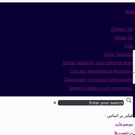
Contact Us
About Us
FAQ
Clinic Services
Dental radiology and radiation dose
ی
Oral and Maxillofacial Radiology
Cone beam computed tomography
Dental radiology and pregnancy
✕
فیلتر بر اساس :
موضوعات
برچسب ها