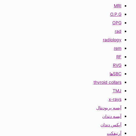
MRI
O.P.G
OPG
rad
radiology
rem
RF
RVG
SBCها
thyroid collars
TMJ
x-rays
آبسه پریودنتال
آبسه دندان
آپکس دندان
آرتیفکت