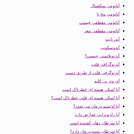
آناتومی سکشنال
آناتومی مچ پا
آناتومی مقطعی چیست
آناتومی مقطعی مغز
آندربایت
آندوسکوپی
آنژیوپلاستی چیست؟
آنژیوگرافی قلب
آنژیوگرفی قلب از طریق دست
آی وی پی کلیه
آیا اسکن هسته ای خطرناک است
آیا اسکن هسته ای قلب خطرناک است؟
آیا اوتیسم درمان می شود؟
آیا رادیوتراپی عوارض دارد
آیا سرطان دهان کشنده است
آیا سرطان سینه درمان دارد؟