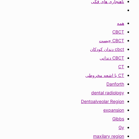
ناهنجاری های فکی
همه
CBCT
CBCT چیست
cbct دندان کودکان
CBCT دندانی
CT
CT با اشعه مخروطی
Danforth
dental radiology
Dentoalveolar Region
expansion
Gibbs
Gy
maxilary region